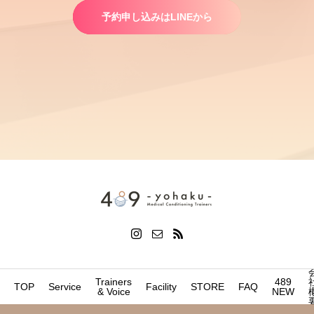
予約申し込みはLINEから
Trainers
489
TOP
Service
Facility
STORE
FAQ
& Voice
NEW