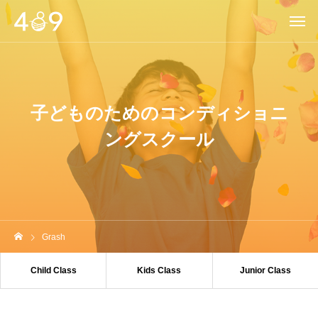
子どものためのコンディショニ
ングスクール
Grash
Child Class
Kids Class
Junior Class