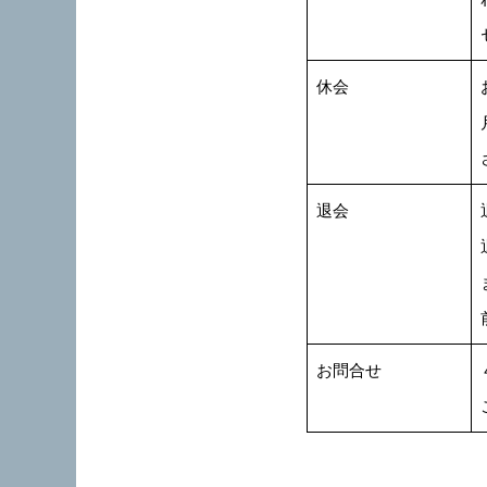
休会
退会
お問合せ